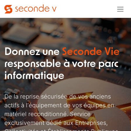
Se rendre au contenu
Donnez une
Seconde Vie
responsable à votre parc
informatique
De la reprise sécurisée de vos anciens
actifs à l'équipement de vos équipes en
matériel reconditionné. Service
exclusivement dédié aux Entreprises,